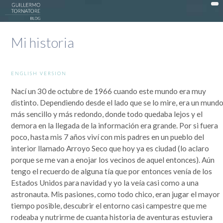
DonWeb ceo: El blog de Guillermo Tornatore
Mi historia
ACTUALIDAD >
DATTATEC / DONWEB >
ENGLISH VERSION
EN LA COCINA >
Nací un 30 de octubre de 1966 cuando este mundo era muy
distinto. Dependiendo desde el lado que se lo mire, era un mund
EXPERIENCIAS >
más sencillo y más redondo, donde todo quedaba lejos y el
OPINIÓN >
demora en la llegada de la información era grande. Por si fuera
poco, hasta mis 7 años viví con mis padres en un pueblo del
PUBLICIDAD >
interior llamado Arroyo Seco que hoy ya es ciudad (lo aclaro
SOCIEDAD >
porque se me van a enojar los vecinos de aquel entonces). Aún
tengo el recuerdo de alguna tía que por entonces venía de los
TECNOLOGÍA >
Estados Unidos para navidad y yo la veía casi como a una
astronauta. Mis pasiones, como todo chico, eran jugar el mayor
MI HISTORIA
tiempo posible, descubrir el entorno casi campestre que me
Guillermo Tornatore
rodeaba y nutrirme de cuanta historia de aventuras estuviera
Nací un 30 de octubre de 1966 cuando este mundo era muy distinto. Dependiendo desde el lado