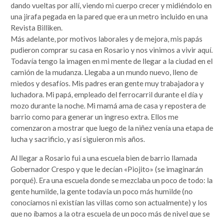
que se lo mire, era un mundo más sencillo y más redondo, donde todo quedaba lejos y la demora en
dando vueltas por allí, viendo mi cuerpo crecer y midiéndolo en
la llegada de la información era grande. Por si fuera poco, hasta mis...
una jirafa pegada en la pared que era un metro incluido en una
Leer completa...
Revista Billiken.
SEGUIME
Más adelante, por motivos laborales y de mejora, mis papás
pudieron comprar su casa en Rosario y nos vinimos a vivir aquí.
Todavía tengo la imagen en mi mente de llegar a la ciudad en el
camión de la mudanza. Llegaba a un mundo nuevo, lleno de
miedos y desafíos. Mis padres eran gente muy trabajadora y
luchadora. Mi papá, empleado del ferrocarril durante el día y
mozo durante la noche. Mi mamá ama de casa y repostera de
barrio como para generar un ingreso extra. Ellos me
comenzaron a mostrar que luego de la niñez venía una etapa de
lucha y sacrificio, y así siguieron mis años.
Al llegar a Rosario fui a una escuela bien de barrio llamada
Gobernador Crespo y que le decían «Piojito» (se imaginarán
porqué). Era una escuela donde se mezclaba un poco de todo: la
gente humilde, la gente todavía un poco más humilde (no
conocíamos ni existían las villas como son actualmente) y los
que no íbamos a la otra escuela de un poco más de nivel que se