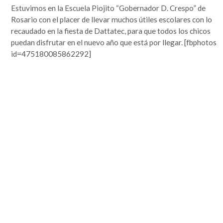
Estuvimos en la Escuela Piojito “Gobernador D. Crespo” de
Rosario con el placer de llevar muchos útiles escolares con lo
recaudado en la fiesta de Dattatec, para que todos los chicos
puedan disfrutar en el nuevo año que está por llegar. [fbphotos
id=475180085862292]
ABRACE LA VIDA – UTILICE
SIEMPRE CINTURÓN DE
SEGURIDAD.