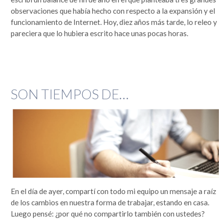
que se lo mire, era un mundo más sencillo y más redondo, donde todo quedaba lejos y la demora en
la llegada de la información era grande. Por si fuera poco, hasta mis...
observaciones que había hecho con respecto a la expansión y el
funcionamiento de Internet. Hoy, diez años más tarde, lo releo y
Leer completa...
pareciera que lo hubiera escrito hace unas pocas horas.
SEGUIME
SON TIEMPOS DE…
En el día de ayer, compartí con todo mi equipo un mensaje a raíz
de los cambios en nuestra forma de trabajar, estando en casa.
Luego pensé: ¿por qué no compartirlo también con ustedes?