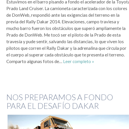
Estuvimos en el barro pisando a fondo el acelerador de la Toyot
que se lo mire, era un mundo más sencillo y más redondo, donde todo quedaba lejos y la demora en
la llegada de la información era grande. Por si fuera poco, hasta mis...
Prado Land Cruiser. La camioneta caracterizada con los colores
Leer completa...
de DonWeb, respondió ante las exigencias del terreno en la
previa del Rally Dakar 2014. Elevaciones, campo traviesa y
SEGUIME
mucho barro fueron los obstáculos que superó ampliamente la
Prado de DonWeb. Me tocó ser el piloto de la Prado de esta
travesía y pude sentir, salvando las distancias, lo que viven los
pilotos que corren el Rally Dakar y la adrenalina que circula por
el cuerpo al superar cada obstáculo que te presenta el terreno.
Comparto algunas fotos de…
Leer completo »
NOS PREPARAMOS A FONDO
PARA EL DESAFÍO DAKAR