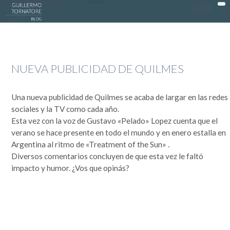
DonWeb ceo: El blog de Guillermo Tornatore
ACTUALIDAD >
NUEVA PUBLICIDAD DE QUILMES
DATTATEC / DONWEB >
EN LA COCINA >
Una nueva publicidad de Quilmes se acaba de largar en las redes
EXPERIENCIAS >
sociales y la TV como cada año.
Esta vez con la voz de Gustavo «Pelado» Lopez cuenta que el
OPINIÓN >
verano se hace presente en todo el mundo y en enero estalla en
PUBLICIDAD >
Argentina al ritmo de «Treatment of the Sun» .
Diversos comentarios concluyen de que esta vez le faltó
SOCIEDAD >
impacto y humor. ¿Vos que opinás?
TECNOLOGÍA >
MI HISTORIA
Guillermo Tornatore
Nací un 30 de octubre de 1966 cuando este mundo era muy distinto. Dependiendo desde el lado