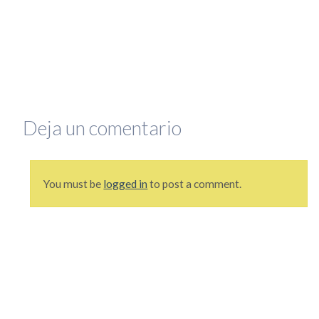
que se lo mire, era un mundo más sencillo y más redondo, donde todo quedaba lejos y la demora en
la llegada de la información era grande. Por si fuera poco, hasta mis...
Leer completa...
SEGUIME
Deja un comentario
You must be
logged in
to post a comment.