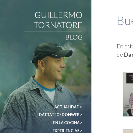
Bu
DonWeb ceo: El blog de Guillermo Tornatore
En est
de
Dan
ACTUALIDAD >
DATTATEC / DONWEB >
EN LA COCINA >
EXPERIENCIAS >