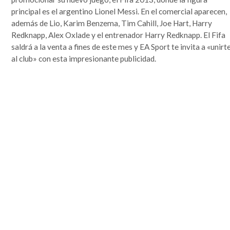
que se lo mire, era un mundo más sencillo y más redondo, donde todo quedaba lejos y la demora en
la llegada de la información era grande. Por si fuera poco, hasta mis...
principal es el argentino Lionel Messi. En el comercial aparecen,
además de Lio, Karim Benzema, Tim Cahill, Joe Hart, Harry
Leer completa...
Redknapp, Alex Oxlade y el entrenador Harry Redknapp. El Fifa
SEGUIME
saldrá a la venta a fines de este mes y EA Sport te invita a «unirt
al club» con esta impresionante publicidad.