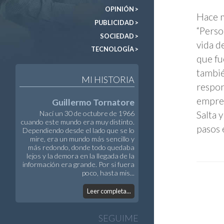
OPINIÓN >
Hace m
PUBLICIDAD >
“Perso
SOCIEDAD >
vida d
TECNOLOGÍA >
que fu
tambié
MI HISTORIA
respon
empres
Guillermo Tornatore
Nací un 30 de octubre de 1966
Salta 
cuando este mundo era muy distinto.
pasos 
Dependiendo desde el lado que se lo
mire, era un mundo más sencillo y
más redondo, donde todo quedaba
lejos y la demora en la llegada de la
información era grande. Por si fuera
poco, hasta mis...
Leer completa...
SEGUIME