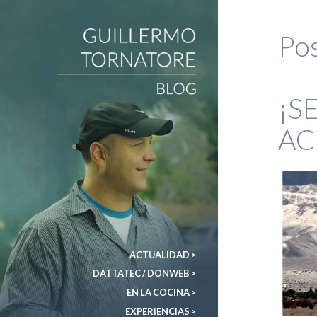
Pos
DonWeb ceo: El blog de Guillermo Tornatore
¡S
AC
ACTUALIDAD >
DATTATEC / DONWEB >
EN LA COCINA >
EXPERIENCIAS >