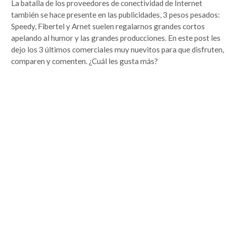
La batalla de los proveedores de conectividad de Internet
que se lo mire, era un mundo más sencillo y más redondo, donde todo quedaba lejos y la demora en
la llegada de la información era grande. Por si fuera poco, hasta mis...
también se hace presente en las publicidades, 3 pesos pesados:
Leer completa...
Speedy, Fibertel y Arnet suelen regalarnos grandes cortos
apelando al humor y las grandes producciones. En este post les
SEGUIME
dejo los 3 últimos comerciales muy nuevitos para que disfruten,
comparen y comenten. ¿Cuál les gusta más?