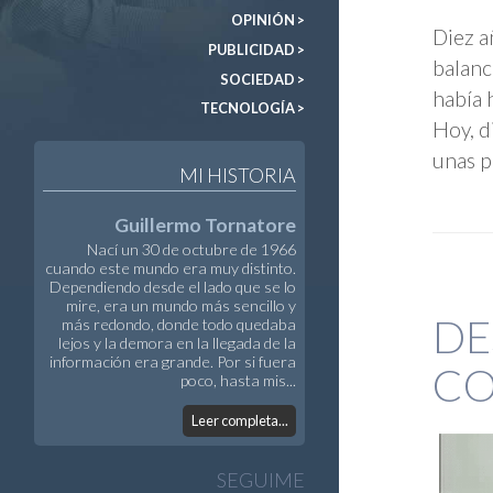
OPINIÓN >
Diez a
PUBLICIDAD >
balanc
SOCIEDAD >
había 
TECNOLOGÍA >
Hoy, d
unas p
MI HISTORIA
Guillermo Tornatore
Nací un 30 de octubre de 1966
cuando este mundo era muy distinto.
Dependiendo desde el lado que se lo
mire, era un mundo más sencillo y
DE
más redondo, donde todo quedaba
lejos y la demora en la llegada de la
información era grande. Por si fuera
CO
poco, hasta mis...
Leer completa...
SEGUIME