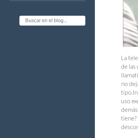
La tel
de las
llamat
no dej
tipo.I
uso ex
demás.
tiene?
descon