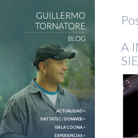
Pos
DonWeb ceo: El blog de Guillermo Tornatore
A 
SI
ACTUALIDAD >
DATTATEC / DONWEB >
EN LA COCINA >
EXPERIENCIAS >