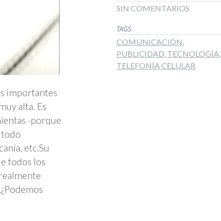
SIN COMENTARIOS
TAGS
COMUNICACIÓN
,
PUBLICIDAD
,
TECNOLOGÍA
,
TELEFONÍA CELULAR
más importantes
muy alta. Es
mientas -porque
 todo
anía, etc.Su
de todos los
 realmente
Sí.¿Podemos