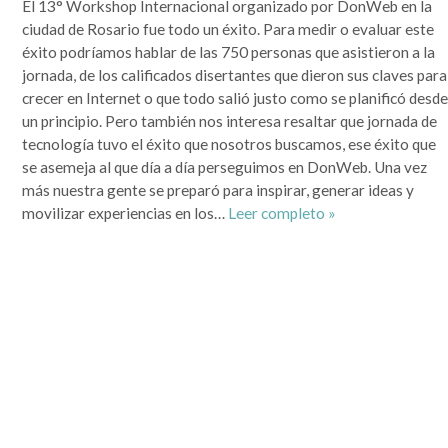
El 13° Workshop Internacional organizado por DonWeb en la
que se lo mire, era un mundo más sencillo y más redondo, donde todo quedaba lejos y la demora en
la llegada de la información era grande. Por si fuera poco, hasta mis...
ciudad de Rosario fue todo un éxito. Para medir o evaluar este
Leer completa...
éxito podríamos hablar de las 750 personas que asistieron a la
jornada, de los calificados disertantes que dieron sus claves para
SEGUIME
crecer en Internet o que todo salió justo como se planificó desd
un principio. Pero también nos interesa resaltar que jornada de
tecnología tuvo el éxito que nosotros buscamos, ese éxito que
se asemeja al que día a día perseguimos en DonWeb. Una vez
más nuestra gente se preparó para inspirar, generar ideas y
movilizar experiencias en los…
Leer completo »