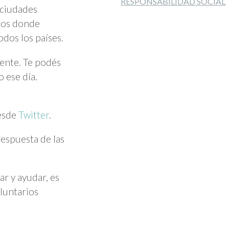
RESPONSABILIDAD SOCIAL
 ciudades
dos donde
dos los países.
gente. Te podés
 ese día.
desde
Twitter
.
respuesta de las
ar y ayudar, es
luntarios