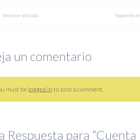
Anterior entrada
Siguiente e
ja un comentario
ou must be
logged in
to post a comment.
a
Respuesta para “Cuenta