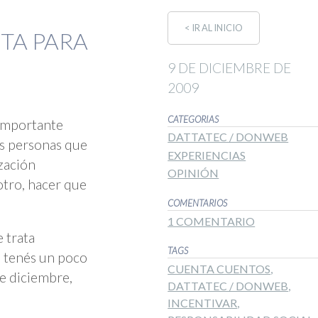
< IR AL INICIO
TA PARA
9 DE DICIEMBRE DE
2009
CATEGORIAS
 importante
DATTATEC / DONWEB
s personas que
EXPERIENCIAS
ización
OPINIÓN
otro, hacer que
COMENTARIOS
1 COMENTARIO
e trata
TAGS
i tenés un poco
CUENTA CUENTOS
,
de diciembre,
DATTATEC / DONWEB
,
INCENTIVAR
,