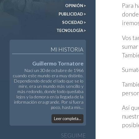
Para h
OPINIÓN >
donde 
PUBLICIDAD >
iremos
SOCIEDAD >
TECNOLOGÍA >
Vos ta
sumar 
MI HISTORIA
Tambié
Guillermo Tornatore
Sumat
Nací un 30 de octubre de 1966
cuando este mundo era muy distinto.
Dependiendo desde el lado que se lo
Tambié
mire, era un mundo más sencillo y
más redondo, donde todo quedaba
person
lejos y la demora en la llegada de la
información era grande. Por si fuera
Así qu
poco, hasta mis...
nuestr
Leer completa...
posibl
SEGUIME