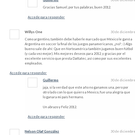
Gracias Samuel, por tus palabras, buen 2012.
Accede para responder
Willys One
30 de diciembr
Como argentino, también debe haberle marcado que México le ganó a
Argentina en soccer la final de los juegos panamericanos, ¿no? ;-) Algo
bueno sale de ahí: Que en Norteamérica también jugamos buen fútbol
(y cada vez mejor). Mis mejores deseos para 2012, y gracias por el
excelente servicio que presta Dattatec, así como por sus excelentes
empleados.
Accede para responder
Guillermo
30 de diciembr
jaja, si la verdad que este año no ganamos una, pero por
otro lado con lo que quiero a Mexico, fue una alegría que
lo ganara mi país hermano.
Un abrazo y Feliz 2012.
Accede para responder
Nelson Olaf González
30 de diciembr