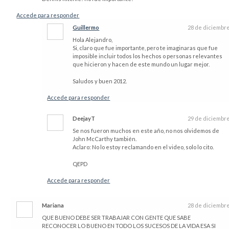
Accede para responder
Guillermo
28 de diciembr
Hola Alejandro,
Si, claro que fue importante, pero te imaginaras que fue
imposible incluir todos los hechos o personas relevantes
que hicieron y hacen de este mundo un lugar mejor.
Saludos y buen 2012.
Accede para responder
DeejayT
29 de diciembr
Se nos fueron muchos en este año, no nos olvidemos de
John McCarthy también.
Aclaro: No lo estoy reclamando en el video, solo lo cito.
QEPD
Accede para responder
Mariana
28 de diciembr
QUE BUENO DEBE SER TRABAJAR CON GENTE QUE SABE
RECONOCER LO BUENO EN TODO LOS SUCESOS DE LA VIDA ESA SI