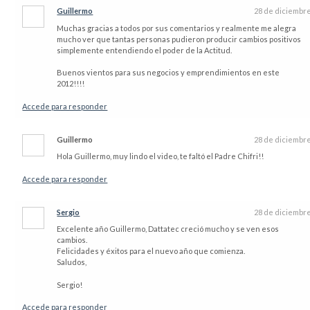
Guillermo
28 de diciembr
Muchas gracias a todos por sus comentarios y realmente me alegra
mucho ver que tantas personas pudieron producir cambios positivos
simplemente entendiendo el poder de la Actitud.
Buenos vientos para sus negocios y emprendimientos en este
2012!!!!
Accede para responder
Guillermo
28 de diciembr
Hola Guillermo, muy lindo el video, te faltó el Padre Chifri!!
Accede para responder
Sergio
28 de diciembr
Excelente año Guillermo, Dattatec creció mucho y se ven esos
cambios.
Felicidades y éxitos para el nuevo año que comienza.
Saludos,
Sergio!
Accede para responder