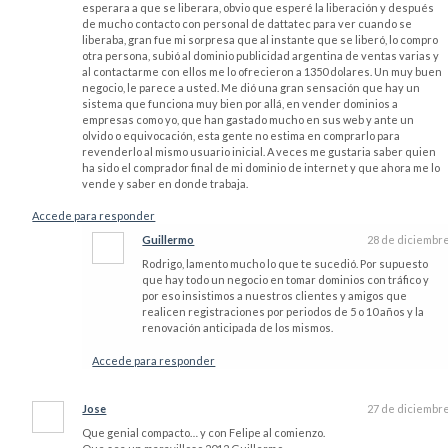
esperara a que se liberara, obvio que esperé la liberación y después
de mucho contacto con personal de dattatec para ver cuando se
liberaba, gran fue mi sorpresa que al instante que se liberó, lo compro
otra persona, subió al dominio publicidad argentina de ventas varias y
al contactarme con ellos me lo ofrecieron a 1350 dolares. Un muy buen
negocio, le parece a usted. Me dió una gran sensación que hay un
sistema que funciona muy bien por allá, en vender dominios a
empresas como yo, que han gastado mucho en sus web y ante un
olvido o equivocación, esta gente no estima en comprarlo para
revenderlo al mismo usuario inicial. A veces me gustaria saber quien
ha sido el comprador final de mi dominio de internet y que ahora me lo
vende y saber en donde trabaja.
Accede para responder
Guillermo
28 de diciembr
Rodrigo, lamento mucho lo que te sucedió. Por supuesto
que hay todo un negocio en tomar dominios con tráfico y
por eso insistimos a nuestros clientes y amigos que
realicen registraciones por periodos de 5 o 10 años y la
renovación anticipada de los mismos.
Accede para responder
Jose
27 de diciembr
Que genial compacto… y con Felipe al comienzo.