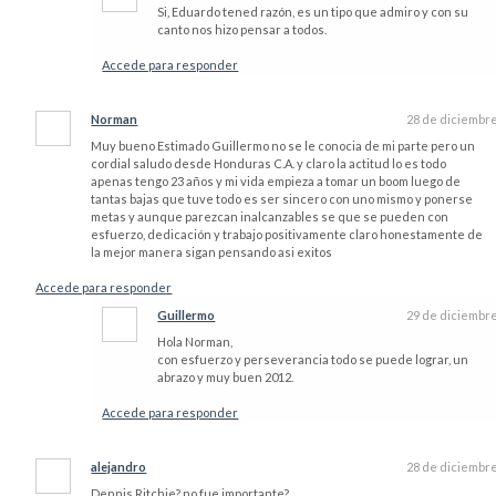
Si, Eduardo tened razón, es un tipo que admiro y con su
canto nos hizo pensar a todos.
Accede para responder
Norman
28 de diciembr
Muy bueno Estimado Guillermo no se le conocia de mi parte pero un
cordial saludo desde Honduras C.A. y claro la actitud lo es todo
apenas tengo 23 años y mi vida empieza a tomar un boom luego de
tantas bajas que tuve todo es ser sincero con uno mismo y ponerse
metas y aunque parezcan inalcanzables se que se pueden con
esfuerzo, dedicación y trabajo positivamente claro honestamente de
la mejor manera sigan pensando asi exitos
Accede para responder
Guillermo
29 de diciembr
Hola Norman,
con esfuerzo y perseverancia todo se puede lograr, un
abrazo y muy buen 2012.
Accede para responder
alejandro
28 de diciembr
Dennis Ritchie? no fue importante?