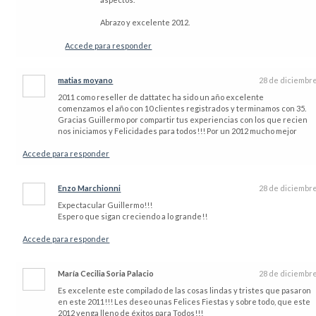
Abrazo y excelente 2012.
Accede para responder
matias moyano
28 de diciembr
2011 como reseller de dattatec ha sido un año excelente
comenzamos el año con 10 clientes registrados y terminamos con 35.
Gracias Guillermo por compartir tus experiencias con los que recien
nos iniciamos y Felicidades para todos!!! Por un 2012 mucho mejor
Accede para responder
Enzo Marchionni
28 de diciembr
Expectacular Guillermo!!!
Espero que sigan creciendo a lo grande!!
Accede para responder
María Cecilia Soria Palacio
28 de diciembr
Es excelente este compilado de las cosas lindas y tristes que pasaron
en este 2011!!! Les deseo unas Felices Fiestas y sobre todo, que este
2012 venga lleno de éxitos para Todos!!!