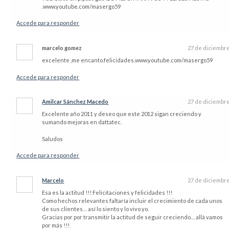
.www.youtube.com/masergo59
Accede para responder
marcelo gomez
27 de diciembr
excelente ,me encanto.felicidades.www.youtube.com/masergo59
Accede para responder
Amilcar Sánchez Macedo
27 de diciembr
Excelente año 2011 y deseo que este 2012 sigan creciendo y
sumando mejoras en dattatec.
Saludos
Accede para responder
Marcelo
27 de diciembr
Esa es la actitud !!! Felicitaciones y felicidades !!!
Como hechos relevantes faltaría incluir el crecimiento de cada unos
de sus clientes… así lo siento y lo vivo yo.
Gracias por por transmitir la actitud de seguir creciendo… allá vamos
por más !!!