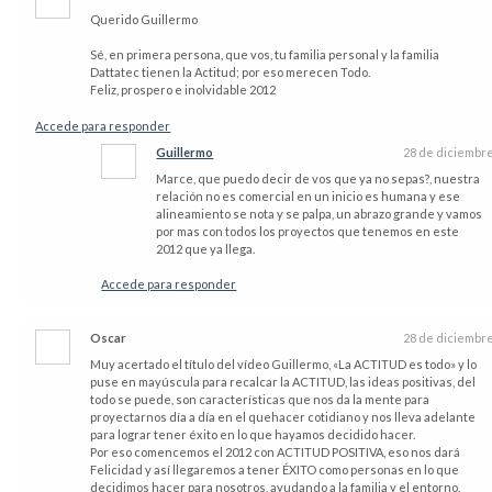
Querido Guillermo
Sé, en primera persona, que vos, tu familia personal y la familia
Dattatec tienen la Actitud; por eso merecen Todo.
Feliz, prospero e inolvidable 2012
Accede para responder
Guillermo
28 de diciembr
Marce, que puedo decir de vos que ya no sepas?, nuestra
relación no es comercial en un inicio es humana y ese
alineamiento se nota y se palpa, un abrazo grande y vamos
por mas con todos los proyectos que tenemos en este
2012 que ya llega.
Accede para responder
Oscar
28 de diciembr
Muy acertado el título del vídeo Guillermo, «La ACTITUD es todo» y lo
puse en mayúscula para recalcar la ACTITUD, las ideas positivas, del
todo se puede, son características que nos da la mente para
proyectarnos día a día en el quehacer cotidiano y nos lleva adelante
para lograr tener éxito en lo que hayamos decidido hacer.
Por eso comencemos el 2012 con ACTITUD POSITIVA, eso nos dará
Felicidad y así llegaremos a tener ÉXITO como personas en lo que
decidimos hacer para nosotros, ayudando a la familia y el entorno.