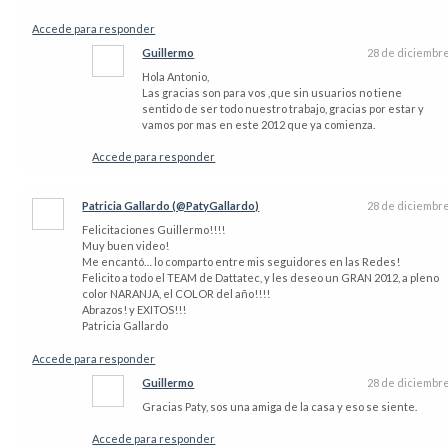
Accede para responder
Guillermo
28 de diciembr
Hola Antonio,
Las gracias son para vos ,que sin usuarios no tiene
sentido de ser todo nuestro trabajo, gracias por estar y
vamos por mas en este 2012 que ya comienza.
Accede para responder
Patricia Gallardo (@PatyGallardo)
28 de diciembr
Felicitaciones Guillermo!!!!
Muy buen video!
Me encantó… lo comparto entre mis seguidores en las Redes!
Felicito a todo el TEAM de Dattatec, y les deseo un GRAN 2012, a pleno
color NARANJA, el COLOR del año!!!!
Abrazos! y EXITOS!!!
Patricia Gallardo
Accede para responder
Guillermo
28 de diciembr
Gracias Paty, sos una amiga de la casa y eso se siente.
Accede para responder