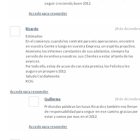
seguir creciendo, buen 2012.
Accede para responder
Ricardo
28 de diciembr
Estimados:
En el comienzo, cuando los contraté para mis operaciones, encontré
en vuestra Gente y luego en vuestra Empresa, un espíritu proactivo.
Asimismo, los informes constantes de sus adelantos, siempre ha
servido de incentivo a nosotros, sus Clientes a estar al tanto de los
avances.
Por todo ello, estoy de acuerdo con esta premisa, los Felicito y les
auguro un prospero 2012.
Saludo Cordialmente
ROG
Accede para responder
Guillermo
28 de diciembr
Profundas palabras las tuyas Ricardo y también nos llenan
de responsabilidad para seguir en ese camino, gracias por
estar y vamos por mas en el 2012.
Accede para responder