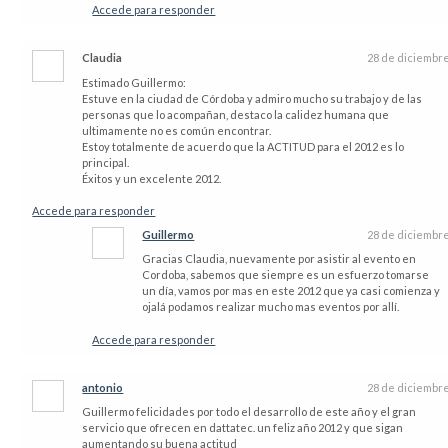
Accede para responder
Claudia
28 de diciembr
Estimado Guillermo:
Estuve en la ciudad de Córdoba y admiro mucho su trabajo y de las
personas que lo acompañan, destaco la calidez humana que
ultimamente no es común encontrar.
Estoy totalmente de acuerdo que la ACTITUD para el 2012 es lo
principal.
Éxitos y un excelente 2012.
Accede para responder
Guillermo
28 de diciembr
Gracias Claudia, nuevamente por asistir al evento en
Cordoba, sabemos que siempre es un esfuerzo tomarse
un día, vamos por mas en este 2012 que ya casi comienza y
ojalá podamos realizar mucho mas eventos por allí.
Accede para responder
antonio
28 de diciembr
Guillermo felicidades por todo el desarrollo de este año y el gran
servicio que ofrecen en dattatec. un feliz año 2012 y que sigan
aumentando su buena actitud