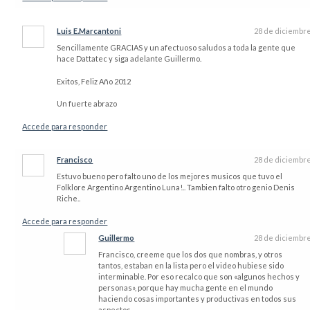
Luis E.Marcantoni
28 de diciembr
Sencillamente GRACIAS y un afectuoso saludos a toda la gente que
hace Dattatec y siga adelante Guillermo.
Exitos, Feliz Año 2012
Un fuerte abrazo
Accede para responder
Francisco
28 de diciembr
Estuvo bueno pero falto uno de los mejores musicos que tuvo el
Folklore Argentino Argentino Luna!.. Tambien falto otro genio Denis
Riche..
Accede para responder
Guillermo
28 de diciembr
Francisco, creeme que los dos que nombras, y otros
tantos, estaban en la lista pero el video hubiese sido
interminable. Por eso recalco que son «algunos hechos y
personas», porque hay mucha gente en el mundo
haciendo cosas importantes y productivas en todos sus
aspectos.