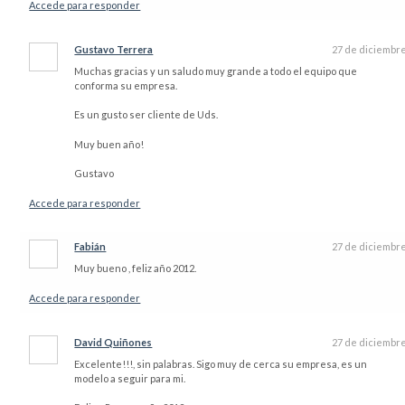
Accede para responder
Gustavo Terrera
27 de diciembr
Muchas gracias y un saludo muy grande a todo el equipo que
conforma su empresa.
Es un gusto ser cliente de Uds.
Muy buen año!
Gustavo
Accede para responder
Fabián
27 de diciembr
Muy bueno , feliz año 2012.
Accede para responder
David Quiñones
27 de diciembr
Excelente!!!, sin palabras. Sigo muy de cerca su empresa, es un
modelo a seguir para mi.