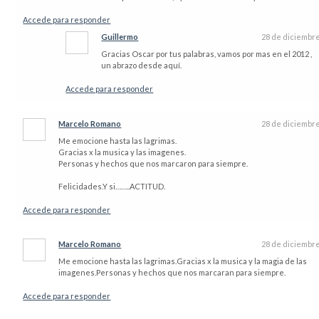
Accede para responder
Guillermo
28 de diciembr
Gracias Oscar por tus palabras, vamos por mas en el 2012 ,
un abrazo desde aquí.
Accede para responder
Marcelo Romano
28 de diciembr
Me emocione hasta las lagrimas.
Gracias x la musica y las imagenes.
Personas y hechos que nos marcaron para siempre.
Felicidades.Y si……..ACTITUD.
Accede para responder
Marcelo Romano
28 de diciembr
Me emocione hasta las lagrimas.Gracias x la musica y la magia de las
imagenes.Personas y hechos que nos marcaran para siempre.
Accede para responder