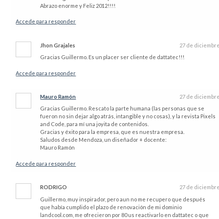
Abrazo enorme y Feliz 2012!!!!
Accede para responder
Jhon Grajales
27 de diciembr
Gracias Guillermo. Es un placer ser cliente de dattatec!!!
Accede para responder
Mauro Ramón
27 de diciembr
Gracias Guillermo. Rescato la parte humana (las personas que se
fueron no sin dejar algo atrás, intangible y no cosas), y la revista Pixels
and Code, para mí una joyita de contenidos.
Gracias y éxito para la empresa, que es nuestra empresa.
Saludos desde Mendoza, un diseñador + docente:
Mauro Ramón
Accede para responder
RODRIGO
27 de diciembr
Guillermo, muy inspirador, pero aun no me recupero que después
que había cumplido el plazo de renovación de mi dominio
landcool.com, me ofrecieron por 80 us reactivarlo en dattatec o que