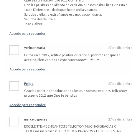
Que sea un maravilloso 2012 Guillermo.
Con las palabras de aliento de cada día que nos daba ElianaV. hasta el
16 de Diciembre… dado que hasta ahí la veíamos.
Saludos a ella… y extrañamos esa motivación diaria.
Saludos desde Chile.
José Gálvez
Accede para responder
yerimar maria
27 de diciembr
Exitos en el 2012, actitud positiva durante el proximo año que se
avecina, bien venidos a este nuevo año!!!!!!!!!!!!!
Accede para responder
Felipe
27 de diciembr
Gracias por brindar soluciones a los que somos resellers, feliz año y
prospero 2012, que Dios te bendiga
Accede para responder
marcelo gomez
27 de diciembr
EXCELENTE.ME ENCANTO.TE FELICITO Y MUCHAS GRACIAS X
TODO.sos un pipazo gus .LO MEJOR PARA VOS Y FELICES FIESTAS