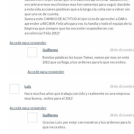
encontrarermos muchisimas mas herramientas para seguir dandole
a esta vida acciones positivas que a la larga o la corta van a volver sin
que uno se de cuenta.
Sumo a este CAMBIO DE ACTITUD el ejercicio de aprender a DAR y
aprender a RECIBIR. Feliz año para vos, tu familia y todo el equipo de tu
Empresa que siempre que los necesite respondieron con
excelencia! Feliz 2012!
Accede para responder
Guillermo
28 de diciembr
Bonitas palabras las tuyas Tomas, vamos por mas en este
2012 que ya llega, a tus ordenes para lo que necesites.
Accede para responder
Luis
28 de diciembr
Hace muchos años que trabajo con Uds y realmente es una empresa
muy buena…exitos para el 2012
Accede para responder
Guillermo
28 de diciembr
Gracias Luis, por estar con nosotros y tus ordenes para lo
que necesites.