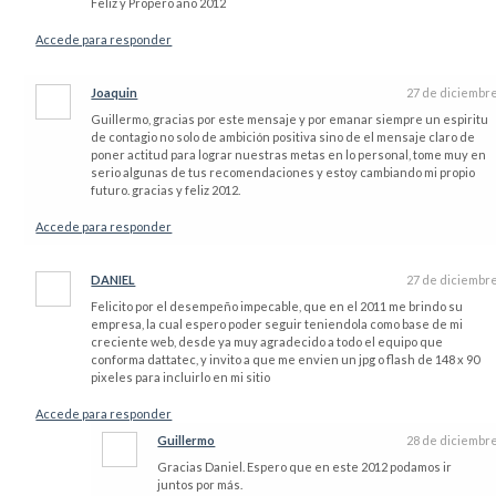
Feliz y Propero año 2012
Accede para responder
Joaquin
27 de diciembr
Guillermo, gracias por este mensaje y por emanar siempre un espiritu
de contagio no solo de ambición positiva sino de el mensaje claro de
poner actitud para lograr nuestras metas en lo personal, tome muy en
serio algunas de tus recomendaciones y estoy cambiando mi propio
futuro. gracias y feliz 2012.
Accede para responder
DANIEL
27 de diciembr
Felicito por el desempeño impecable, que en el 2011 me brindo su
empresa, la cual espero poder seguir teniendola como base de mi
creciente web, desde ya muy agradecido a todo el equipo que
conforma dattatec, y invito a que me envien un jpg o flash de 148 x 90
pixeles para incluirlo en mi sitio
Accede para responder
Guillermo
28 de diciembr
Gracias Daniel. Espero que en este 2012 podamos ir
juntos por más.