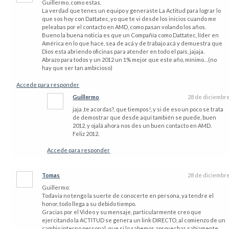
Guillermo, como estas.
La verdad que tenes un equipo y generaste La Actitud para lograr lo
que sos hoy con Dattatec, yo que te vi desde los inicios cuando me
peleabas por el contacto en AMD, como pasan volando los años.
Bueno la buena noticia es que un Compañía como Dattatec, líder en
América en lo que hace, sea de acá y de trabajo acá y demuestra que
Dios esta abriendo oficinas para atender en todo el país, jajaja.
Abrazo para todos y un 2012 un 1% mejor que este año, mínimo…(no
hay que ser tan ambicioso)
Accede para responder
Guillermo
28 de diciembr
jaja ,te acordas?, que tiempos!, y si de eso un poco se trata
de demostrar que desde aquí también se puede, buen
2012, y ojalá ahora nos des un buen contacto en AMD.
Feliz 2012.
Accede para responder
Tomas
28 de diciembr
Guillermo:
Todavia no tengo la suerte de conocerte en persona, ya tendre el
honor, todo llega a su debido tiempo.
Gracias por el Video y su mensaje, particularmente creo que
ejercitando la ACTITUD se genera un link DIRECTO, al comienzo de un
cambio interno personal, que si lo sabemos aprovechar sabiamente,