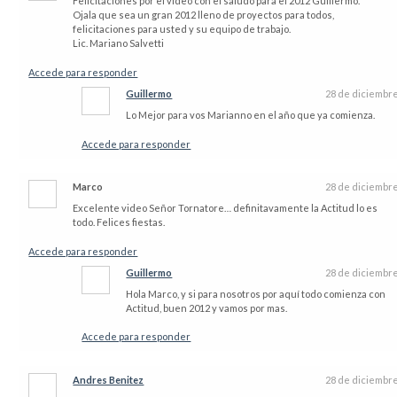
Felicitaciones por el video con el saludo para el 2012 Guillermo.
Ojala que sea un gran 2012 lleno de proyectos para todos,
felicitaciones para usted y su equipo de trabajo.
Lic. Mariano Salvetti
Accede para responder
Guillermo
28 de diciembr
Lo Mejor para vos Marianno en el año que ya comienza.
Accede para responder
Marco
28 de diciembr
Excelente video Señor Tornatore… definitavamente la Actitud lo es
todo. Felices fiestas.
Accede para responder
Guillermo
28 de diciembr
Hola Marco, y si para nosotros por aquí todo comienza con
Actitud, buen 2012 y vamos por mas.
Accede para responder
Andres Benitez
28 de diciembr