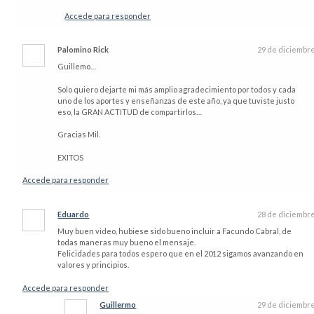
Accede para responder
Palomino Rick
29 de diciembr
Guillemo…
Solo quiero dejarte mi más amplio agradecimiento por todos y cada
uno de los aportes y enseñanzas de este año, ya que tuviste justo
eso, la GRAN ACTITUD de compartirlos…
Gracias Mil.
EXITOS
Accede para responder
Eduardo
28 de diciembr
Muy buen video, hubiese sido bueno incluir a Facundo Cabral, de
todas maneras muy bueno el mensaje.
Felicidades para todos espero que en el 2012 sigamos avanzando en
valores y principios.
Accede para responder
Guillermo
29 de diciembr