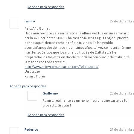
Accede para responder
ramiro
27 de diciembr
Feliz Año Guille!
Hace mucho no te veía en persona, la última vez fue en un seminario
por la Av. Corrientes 2009. Sí ha pasado muchas aguas bajo el puente
desde aquél tiempo como lo refleja tu video. Te he venido
acompañando desde hace muchísimos años, tal vez como un anónimo
más, tengo 5 sitios que los manejo a través de Dattatec. Y he
preparado una tarjetita en donde te incluyo como socio de trabajo, te
la mando con todo aprecio:
http://www.arteycomunicacion.com/felicidades/
Un abrazo
Ramiro Flores
Accede para responder
Guillermo
28 de diciembr
Ramiro, realmente es un honor figurar como parte de tu
proyecto. Gracias!
Accede para responder
Federico
27 de diciembr