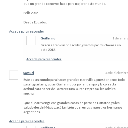
que un grande como vos hace para mejorar este mundo.
Feliz 2012.
Desde Ecuador.
Accede para responder
Guillermo
1 de ener
Gracias Franklin pr escribir, y vamos por mucho mas en
este 2012.
Accede para responder
Samuel
30 de diciembr
Este es un mundo para hacer grandes maravillas, pues tenemos todo
para lograrlas, gracias Guillermo por poner tiempo, y la correcta
actitud para hacer de Dattatec una «Gran Empresa» les admiro
mucho.
Que el 2012 venga con grandes cosas de parte de Dattatec, yo les
saludo desde México, acá también queremos a nuestros hermanos
Argentinos.
Accede para responder
Guillermo
30 de diciembr