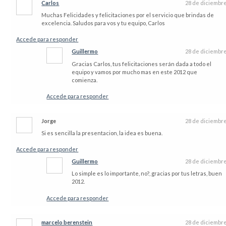
Carlos
28 de diciembr
Muchas Felicidades y felicitaciones por el servicio que brindas de
excelencia. Saludos para vos y tu equipo, Carlos
Accede para responder
Guillermo
28 de diciembr
Gracias Carlos, tus felicitaciones serán dada a todo el
equipo y vamos por mucho mas en este 2012 que
comienza.
Accede para responder
Jorge
28 de diciembr
Si es sencilla la presentacion, la idea es buena.
Accede para responder
Guillermo
28 de diciembr
Lo simple es lo importante, no?, gracias por tus letras, buen
2012.
Accede para responder
marcelo berenstein
28 de diciembr