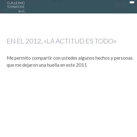
DonWeb ceo: El blog de Guillermo Tornatore
ACTUALIDAD >
EN EL 2012, «LA ACTITUD ES TODO»
DATTATEC / DONWEB >
EN LA COCINA >
Me permito compartir con ustedes algunos hechos y personas
EXPERIENCIAS >
que me dejaron una huella en este 2011
OPINIÓN >
PUBLICIDAD >
SOCIEDAD >
TECNOLOGÍA >
MI HISTORIA
Guillermo Tornatore
Nací un 30 de octubre de 1966 cuando este mundo era muy distinto. Dependiendo desde el lado