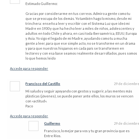
Estimado Guillermo:
Gracias por considerarme en tus correos. Admiro a gente como tu
que se preocupa de los demás. Yo también hago lo mismo, desde mi
trinchera: enseño a leer y escribir con el Sistema Luz que ideó mi
Madre en 1930 y que ha hecho leer a miles de niños, adolescentes y
adultos en todo Chile y ahora, en casi toda Iberoamérica, EEUU, Europa
y Asia. Yo sigo el legado de mi Madre, ayudando como tu a mucha
gente a leer, para que ese simple acto, no se transforme en un drama
y para que nuestros hispanos en cada país se transformen en
lectores y con esa base seamos realmente desarrollados, pues somos
lo que hemos leido
Accede para responder
Francisco del Castillo
29 de diciembr
Mi saludo y seguir apoyando con gestos y sugerir, a las mentes más
plásticas (jóvenes), se puede poner ante ellos, los muros se vencen
con «actitud».
Paco
Accede para responder
Guillermo
29 de diciembr
Francisco, lo mejor para vos y tu gran provincia que es
Entre Rios.