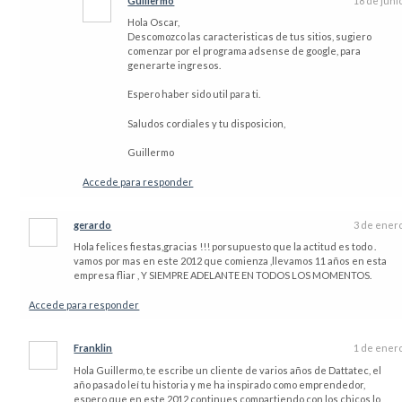
Guillermo
18 de juni
Hola Oscar,
Descomozco las caracteristicas de tus sitios, sugiero
comenzar por el programa adsense de google, para
generarte ingresos.
Espero haber sido util para ti.
Saludos cordiales y tu disposicion,
Guillermo
Accede para responder
gerardo
3 de ener
Hola felices fiestas,gracias !!! porsupuesto que la actitud es todo .
vamos por mas en este 2012 que comienza ,llevamos 11 años en esta
empresa fliar , Y SIEMPRE ADELANTE EN TODOS LOS MOMENTOS.
Accede para responder
Franklin
1 de ener
Hola Guillermo, te escribe un cliente de varios años de Dattatec, el
año pasado leí tu historia y me ha inspirado como emprendedor,
espero que en este 2012 continues compartiendo con los chicos lo