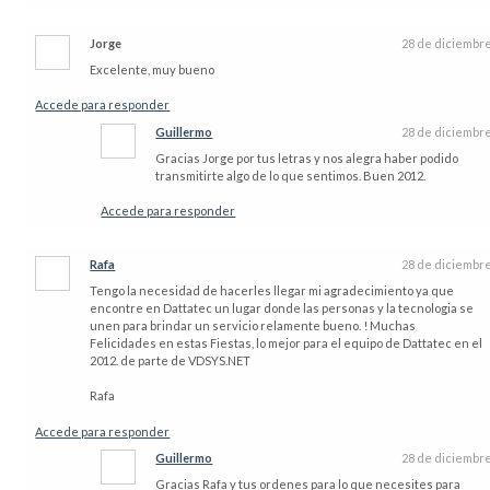
Jorge
28 de diciembr
Excelente, muy bueno
Accede para responder
Guillermo
28 de diciembr
Gracias Jorge por tus letras y nos alegra haber podido
transmitirte algo de lo que sentimos. Buen 2012.
Accede para responder
Rafa
28 de diciembr
Tengo la necesidad de hacerles llegar mi agradecimiento ya que
encontre en Dattatec un lugar donde las personas y la tecnologia se
unen para brindar un servicio relamente bueno. ! Muchas
Felicidades en estas Fiestas, lo mejor para el equipo de Dattatec en el
2012. de parte de VDSYS.NET
Rafa
Accede para responder
Guillermo
28 de diciembr
Gracias Rafa y tus ordenes para lo que necesites para