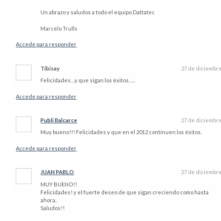
Un abrazo y saludos a todo el equipo Dattatec
Marcelo Trulls
Accede para responder
Tibisay
27 de diciembr
Felicidades…y que sigan los èxitos…..
Accede para responder
Publi Balcarce
27 de diciembr
Muy bueno!!! Felicidades y que en el 2012 continuen los éxitos.
Accede para responder
JUAN PABLO
27 de diciembr
MUY BUENO!!
Felicidades! y el fuerte deseo de que sigan creciendo como hasta
ahora..
Saludos!!