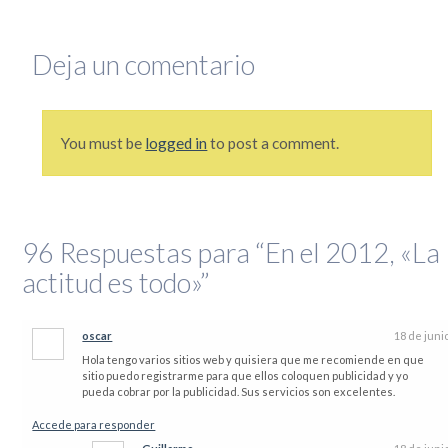
que se lo mire, era un mundo más sencillo y más redondo, donde todo quedaba lejos y la demora en
la llegada de la información era grande. Por si fuera poco, hasta mis...
Leer completa...
Deja un comentario
SEGUIME
You must be
logged in
to post a comment.
96
Respuestas para “En el 2012, «La
actitud es todo»”
oscar
18 de juni
Hola tengo varios sitios web y quisiera que me recomiende en que
sitio puedo registrarme para que ellos coloquen publicidad y yo
pueda cobrar por la publicidad. Sus servicios son excelentes.
Accede para responder