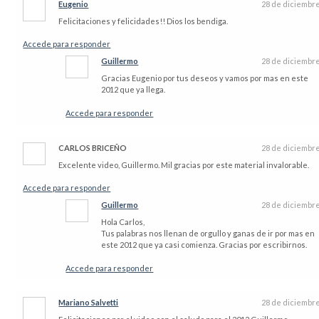
Eugenio
28 de diciembr
Felicitaciones y felicidades!! Dios los bendiga.
Accede para responder
Guillermo
28 de diciembr
Gracias Eugenio por tus deseos y vamos por mas en este
2012 que ya llega.
Accede para responder
CARLOS BRICEÑO
28 de diciembr
Excelente video, Guillermo. Mil gracias por este material invalorable.
Accede para responder
Guillermo
28 de diciembr
Hola Carlos,
Tus palabras nos llenan de orgullo y ganas de ir por mas en
este 2012 que ya casi comienza. Gracias por escribirnos.
Accede para responder
Mariano Salvetti
28 de diciembr