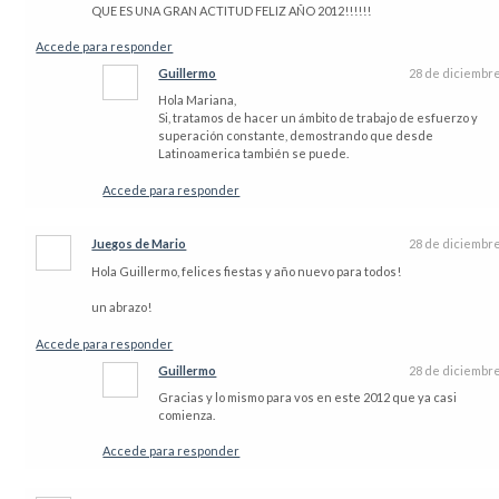
QUE ES UNA GRAN ACTITUD FELIZ AÑO 2012!!!!!!
Accede para responder
Guillermo
28 de diciembr
Hola Mariana,
Si, tratamos de hacer un ámbito de trabajo de esfuerzo y
superación constante, demostrando que desde
Latinoamerica también se puede.
Accede para responder
Juegos de Mario
28 de diciembr
Hola Guillermo, felices fiestas y año nuevo para todos!
un abrazo!
Accede para responder
Guillermo
28 de diciembr
Gracias y lo mismo para vos en este 2012 que ya casi
comienza.
Accede para responder