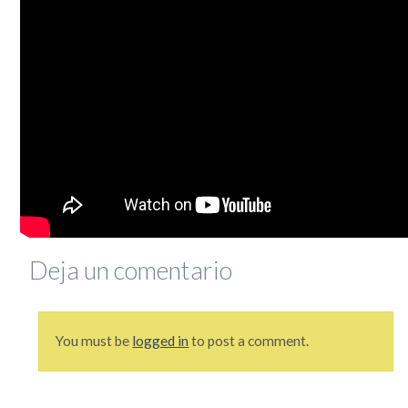
que se lo mire, era un mundo más sencillo y más redondo, donde todo quedaba lejos y la demora en
la llegada de la información era grande. Por si fuera poco, hasta mis...
Leer completa...
SEGUIME
Deja un comentario
You must be
logged in
to post a comment.