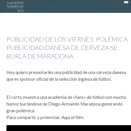
DonWeb ceo: El blog de Guillermo Tornatore
ACTUALIDAD >
PUBLICIDAD DE LOS VIERNES: POLÉMICA
DATTATEC / DONWEB >
PUBLICIDAD DANESA DE CERVEZA SE
EN LA COCINA >
BURLA DE MARADONA
EXPERIENCIAS >
OPINIÓN >
Hoy quiero presentarles una publicidad de una cerveza danesa
que es sponsor oficial de la selección inglesa de fútbol.
PUBLICIDAD >
SOCIEDAD >
El corto muestra una academia de «fans» de fútbol con mucho
TECNOLOGÍA >
humor burlándose de Diego Armando Maradona generando
gran polémica.
MI HISTORIA
Para compartir y polemizar. Aquí el film:
Guillermo Tornatore
Nací un 30 de octubre de 1966 cuando este mundo era muy distinto. Dependiendo desde el lado