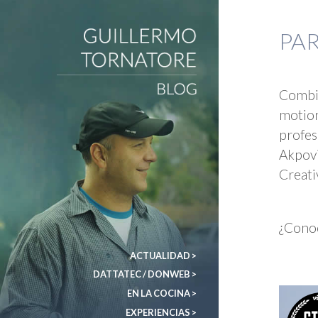
PAR
DonWeb ceo: El blog de Guillermo Tornatore
Combin
motion
profes
Akpovi
Creati
¿Conoc
ACTUALIDAD >
DATTATEC / DONWEB >
EN LA COCINA >
EXPERIENCIAS >