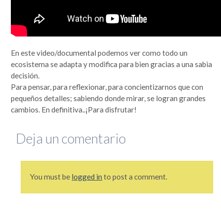
que se lo mire, era un mundo más sencillo y más redondo, donde todo quedaba lejos y la demora en
la llegada de la información era grande. Por si fuera poco, hasta mis...
Leer completa...
SEGUIME
En este video/documental podemos ver como todo un
ecosistema se adapta y modifica para bien gracias a una sabia
decisión.
Para pensar, para reflexionar, para concientizarnos que con
pequeños detalles; sabiendo donde mirar, se logran grandes
cambios. En definitiva..¡Para disfrutar!
Deja un comentario
You must be
logged in
to post a comment.