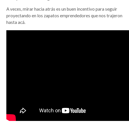
que se lo mire, era un mundo más sencillo y más redondo, donde todo quedaba lejos y la demora en
la llegada de la información era grande. Por si fuera poco, hasta mis...
A veces, mirar hacia atrás es un buen incentivo para seguir
Leer completa...
proyectando en los zapatos emprendedores que nos trajeron
SEGUIME
hasta acá.