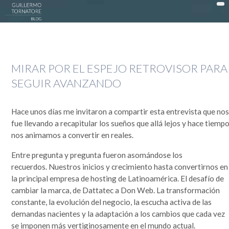
DonWeb ceo: El blog de Guillermo Tornatore
ACTUALIDAD >
MIRAR POR EL ESPEJO RETROVISOR PARA
DATTATEC / DONWEB >
SEGUIR AVANZANDO
EN LA COCINA >
EXPERIENCIAS >
Hace unos días me invitaron a compartir esta entrevista que no
fue llevando a recapitular los sueños que allá lejos y hace tiempo
OPINIÓN >
nos animamos a convertir en reales.
PUBLICIDAD >
Entre pregunta y pregunta fueron asomándose los
SOCIEDAD >
recuerdos. Nuestros inicios y crecimiento hasta convertirnos en
la principal empresa de hosting de Latinoamérica. El desafío de
TECNOLOGÍA >
cambiar la marca, de Dattatec a Don Web. La transformación
constante, la evolución del negocio, la escucha activa de las
MI HISTORIA
demandas nacientes y la adaptación a los cambios que cada vez
Guillermo Tornatore
se imponen más vertiginosamente en el mundo actual.
Nací un 30 de octubre de 1966 cuando este mundo era muy distinto. Dependiendo desde el lado