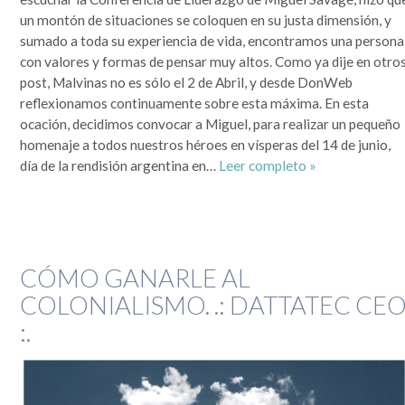
que se lo mire, era un mundo más sencillo y más redondo, donde todo quedaba lejos y la demora en
la llegada de la información era grande. Por si fuera poco, hasta mis...
un montón de situaciones se coloquen en su justa dimensión, y
sumado a toda su experiencia de vida, encontramos una persona
Leer completa...
con valores y formas de pensar muy altos. Como ya dije en otro
SEGUIME
post, Malvinas no es sólo el 2 de Abril, y desde DonWeb
reflexionamos continuamente sobre esta máxima. En esta
ocación, decidimos convocar a Miguel, para realizar un pequeño
homenaje a todos nuestros héroes en vísperas del 14 de junio,
día de la rendisión argentina en…
Leer completo »
CÓMO GANARLE AL
COLONIALISMO. .: DATTATEC CE
:.