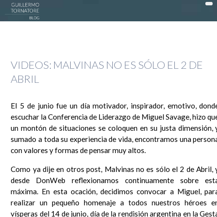
DonWeb ceo: El blog de Guillermo Tornatore
ACTUALIDAD >
VIDEOS: MALVINAS NO ES SÓLO EL 2 DE
DATTATEC / DONWEB >
ABRIL
EN LA COCINA >
EXPERIENCIAS >
El 5 de junio fue un día motivador, inspirador, emotivo, dond
escuchar la Conferencia de Liderazgo de Miguel Savage, hizo qu
OPINIÓN >
un montón de situaciones se coloquen en su justa dimensión, 
PUBLICIDAD >
sumado a toda su experiencia de vida, encontramos una person
con valores y formas de pensar muy altos.
SOCIEDAD >
Como ya dije en otros post, Malvinas no es sólo el 2 de Abril, 
TECNOLOGÍA >
desde DonWeb reflexionamos continuamente sobre est
máxima. En esta ocación, decidimos convocar a Miguel, par
MI HISTORIA
realizar un pequeño homenaje a todos nuestros héroes e
Guillermo Tornatore
vísperas del 14 de junio, día de la rendisión argentina en la Gest
Nací un 30 de octubre de 1966 cuando este mundo era muy distinto. Dependiendo desde el lado