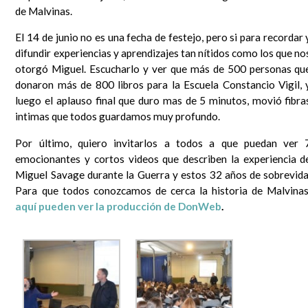
que se lo mire, era un mundo más sencillo y más redondo, donde todo quedaba lejos y la demora en
de Malvinas.
la llegada de la información era grande. Por si fuera poco, hasta mis...
Leer completa...
El 14 de junio no es una fecha de festejo, pero si para recordar 
SEGUIME
difundir experiencias y aprendizajes tan nítidos como los que no
otorgó Miguel. Escucharlo y ver que más de 500 personas qu
donaron más de 800 libros para la Escuela Constancio Vigil, 
luego el aplauso final que duro mas de 5 minutos, movió fibra
intimas que todos guardamos muy profundo.
Por último, quiero invitarlos a todos a que puedan ver 
emocionantes y cortos videos que describen la experiencia d
Miguel Savage durante la Guerra y estos 32 años de sobrevida
Para que todos conozcamos de cerca la historia de Malvinas
aquí pueden ver la producción de DonWeb
.