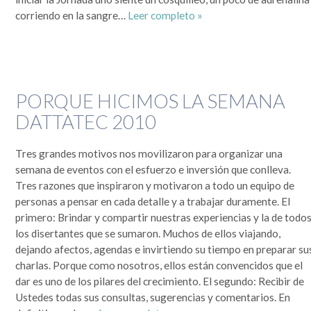
que se lo mire, era un mundo más sencillo y más redondo, donde todo quedaba lejos y la demora en
la llegada de la información era grande. Por si fuera poco, hasta mis...
corriendo en la sangre…
Leer completo »
Leer completa...
SEGUIME
PORQUE HICIMOS LA SEMANA
DATTATEC 2010
Tres grandes motivos nos movilizaron para organizar una
semana de eventos con el esfuerzo e inversión que conlleva.
Tres razones que inspiraron y motivaron a todo un equipo de
personas a pensar en cada detalle y a trabajar duramente. El
primero: Brindar y compartir nuestras experiencias y la de todo
los disertantes que se sumaron. Muchos de ellos viajando,
dejando afectos, agendas e invirtiendo su tiempo en preparar su
charlas. Porque como nosotros, ellos están convencidos que el
dar es uno de los pilares del crecimiento. El segundo: Recibir de
Ustedes todas sus consultas, sugerencias y comentarios. En