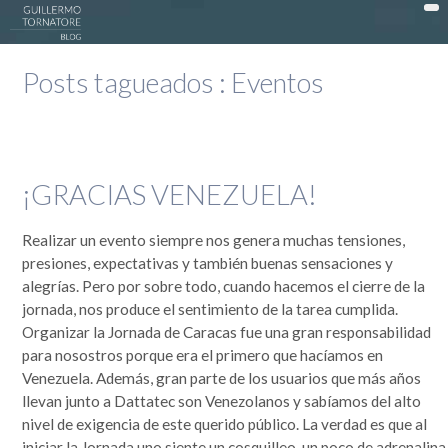
DonWeb ceo: El blog de Guillermo Tornatore
Posts tagueados :
Eventos
ACTUALIDAD >
DATTATEC / DONWEB >
EN LA COCINA >
¡GRACIAS VENEZUELA!
EXPERIENCIAS >
Realizar un evento siempre nos genera muchas tensiones,
OPINIÓN >
presiones, expectativas y también buenas sensaciones y
PUBLICIDAD >
alegrías. Pero por sobre todo, cuando hacemos el cierre de la
jornada, nos produce el sentimiento de la tarea cumplida.
SOCIEDAD >
Organizar la Jornada de Caracas fue una gran responsabilidad
TECNOLOGÍA >
para nosostros porque era el primero que hacíamos en
Venezuela. Además, gran parte de los usuarios que más años
MI HISTORIA
llevan junto a Dattatec son Venezolanos y sabíamos del alto
nivel de exigencia de este querido público. La verdad es que al
Guillermo Tornatore
Nací un 30 de octubre de 1966 cuando este mundo era muy distinto. Dependiendo desde el lado
iniciar la Jornada uno siente un cosquilleo, un poco de adrenalina