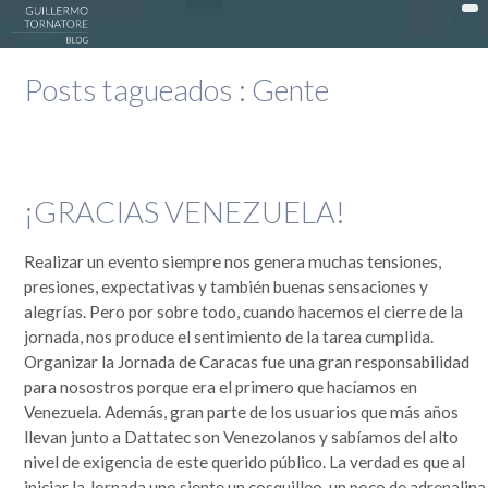
DonWeb ceo: El blog de Guillermo Tornatore
Posts tagueados :
Gente
ACTUALIDAD >
DATTATEC / DONWEB >
EN LA COCINA >
¡GRACIAS VENEZUELA!
EXPERIENCIAS >
Realizar un evento siempre nos genera muchas tensiones,
OPINIÓN >
presiones, expectativas y también buenas sensaciones y
PUBLICIDAD >
alegrías. Pero por sobre todo, cuando hacemos el cierre de la
jornada, nos produce el sentimiento de la tarea cumplida.
SOCIEDAD >
Organizar la Jornada de Caracas fue una gran responsabilidad
TECNOLOGÍA >
para nosostros porque era el primero que hacíamos en
Venezuela. Además, gran parte de los usuarios que más años
MI HISTORIA
llevan junto a Dattatec son Venezolanos y sabíamos del alto
nivel de exigencia de este querido público. La verdad es que al
Guillermo Tornatore
Nací un 30 de octubre de 1966 cuando este mundo era muy distinto. Dependiendo desde el lado
iniciar la Jornada uno siente un cosquilleo, un poco de adrenalina