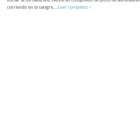
que se lo mire, era un mundo más sencillo y más redondo, donde todo quedaba lejos y la demora en
la llegada de la información era grande. Por si fuera poco, hasta mis...
corriendo en la sangre…
Leer completo »
Leer completa...
SEGUIME