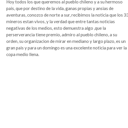
Hoy todos los que queremos al pueblo chileno y a su hermoso
que se lo mire, era un mundo más sencillo y más redondo, donde todo quedaba lejos y la demora en
la llegada de la información era grande. Por si fuera poco, hasta mis...
pais, que por destino de la vida, ganas propias y ansias de
Leer completa...
aventuras, conozco de norte a sur, recibimos la noticia que los 3
mineros estan vivos, y la verdad que entre tantas noticias
SEGUIME
negativas de los medios, esto demuestra algo ,que la
perserverancia tiene premio, admiro al pueblo chileno, a su
orden, su organizacion de mirar en mediano y largo plazo, es un
gran pais y para un domingo es una excelente noticia para ver la
copa medio llena.