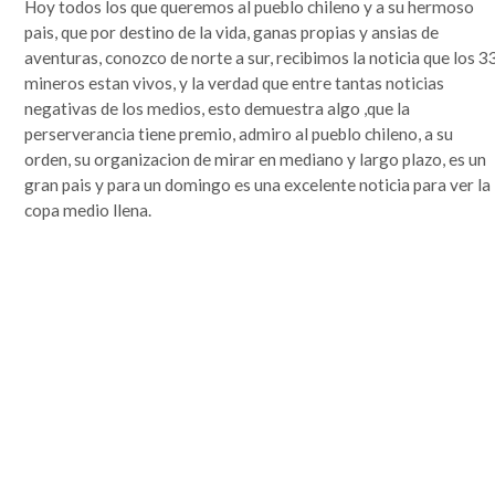
Hoy todos los que queremos al pueblo chileno y a su hermoso
que se lo mire, era un mundo más sencillo y más redondo, donde todo quedaba lejos y la demora en
la llegada de la información era grande. Por si fuera poco, hasta mis...
pais, que por destino de la vida, ganas propias y ansias de
Leer completa...
aventuras, conozco de norte a sur, recibimos la noticia que los 3
mineros estan vivos, y la verdad que entre tantas noticias
SEGUIME
negativas de los medios, esto demuestra algo ,que la
perserverancia tiene premio, admiro al pueblo chileno, a su
orden, su organizacion de mirar en mediano y largo plazo, es un
gran pais y para un domingo es una excelente noticia para ver la
copa medio llena.