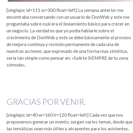
que se lo mire, era un mundo más sencillo y más redondo, donde todo quedaba lejos y la demora en
la llegada de la información era grande. Por si fuera poco, hasta mis...
[singlepic id=111 w=300 float=left] La semana anterior me
Leer completa...
encontraba conversando con un usuario de DonWeb y este me
SEGUIME
preguntaba sobre cuál era el lineamiento básico para crecer en
un negocio. La verdad es que yo podía hablarle sobre el
crecimiento de DonWeb y este se debe básicamente al proceso
de mejora continua y revisión permanente de cada una de
nuestras acciones, que expresado de una forma mas sintética,
sería tan simple como pensar en: «Salirte SIEMPRE de tu zona
cómoda».
GRACIAS POR VENIR.
[singlepic id=40 w=160 h=120 float=left] Cada vez que nos
proponemos generar un evento, surgen varios temas, desde que
las temáticas sean más útiles y atrayentes para los asistentes,