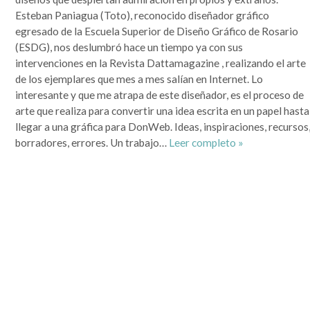
que se lo mire, era un mundo más sencillo y más redondo, donde todo quedaba lejos y la demora en
la llegada de la información era grande. Por si fuera poco, hasta mis...
Esteban Paniagua (Toto), reconocido diseñador gráfico
egresado de la Escuela Superior de Diseño Gráfico de Rosario
Leer completa...
(ESDG), nos deslumbró hace un tiempo ya con sus
SEGUIME
intervenciones en la Revista Dattamagazine , realizando el arte
de los ejemplares que mes a mes salían en Internet. Lo
interesante y que me atrapa de este diseñador, es el proceso de
arte que realiza para convertir una idea escrita en un papel hasta
llegar a una gráfica para DonWeb. Ideas, inspiraciones, recursos
borradores, errores. Un trabajo…
Leer completo »