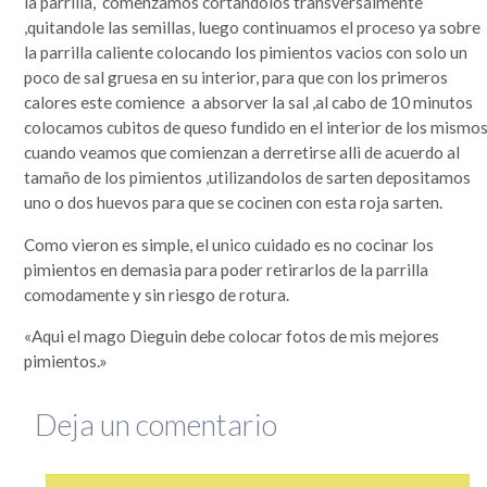
la parrilla, comenzamos cortandolos transversalmente
que se lo mire, era un mundo más sencillo y más redondo, donde todo quedaba lejos y la demora en
la llegada de la información era grande. Por si fuera poco, hasta mis...
,quitandole las semillas, luego continuamos el proceso ya sobre
Leer completa...
la parrilla caliente colocando los pimientos vacios con solo un
poco de sal gruesa en su interior, para que con los primeros
SEGUIME
calores este comience a absorver la sal ,al cabo de 10 minutos
colocamos cubitos de queso fundido en el interior de los mismos
cuando veamos que comienzan a derretirse alli de acuerdo al
tamaño de los pimientos ,utilizandolos de sarten depositamos
uno o dos huevos para que se cocinen con esta roja sarten.
Como vieron es simple, el unico cuidado es no cocinar los
pimientos en demasia para poder retirarlos de la parrilla
comodamente y sin riesgo de rotura.
«Aqui el mago Dieguin debe colocar fotos de mis mejores
pimientos.»
Deja un comentario