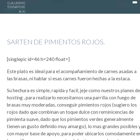
DonWeb ceo: El blog de Guillermo Tornatore
ACTUALIDAD >
SARTEN DE PIMIENTOS ROJOS.
DATTATEC / DONWEB >
EN LA COCINA >
[singlepic id=46 h=240 float=]
EXPERIENCIAS >
Este plato es ideal para el acompañamiento de carnes asadas a
OPINIÓN >
las brasas, ni hablar si esas carnes fueron hechas a la estaca.
PUBLICIDAD >
Su hechura es simple, rapida y facil, jeje como nuestros planes d
hosting , para realizarlo necesitamos una parrilla con fuego de
SOCIEDAD >
brasas muy moderadas, conseguir pimientos rojos (sugiero los
TECNOLOGÍA >
rojos dado que combinan un toque dulce con reminicencias de
pimienta suave, dado que los pimientos verdes generalmente
MI HISTORIA
tienen un gusto definido muy amargo), lo mas grandes posibles 
con mayor base de apoyo, para poder ubicarlos comodamente e
Guillermo Tornatore
Nací un 30 de octubre de 1966 cuando este mundo era muy distinto. Dependiendo desde el lado