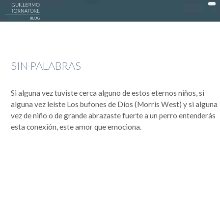
DonWeb ceo: El blog de Guillermo Tornatore
ACTUALIDAD >
SIN PALABRAS
DATTATEC / DONWEB >
EN LA COCINA >
Si alguna vez tuviste cerca alguno de estos eternos niños, si
EXPERIENCIAS >
alguna vez leíste Los bufones de Dios (Morris West) y si alguna
vez de niño o de grande abrazaste fuerte a un perro entenderás
OPINIÓN >
esta conexión, este amor que emociona.
PUBLICIDAD >
SOCIEDAD >
TECNOLOGÍA >
MI HISTORIA
Guillermo Tornatore
Nací un 30 de octubre de 1966 cuando este mundo era muy distinto. Dependiendo desde el lado