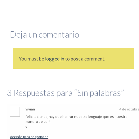
que se lo mire, era un mundo más sencillo y más redondo, donde todo quedaba lejos y la demora en
la llegada de la información era grande. Por si fuera poco, hasta mis...
Leer completa...
SEGUIME
Deja un comentario
You must be
logged in
to post a comment.
3
Respuestas para “Sin palabras”
vivian
4 de octubr
felicitaciones, hay que honrar nuestro lenguaje que es nuestra
manera de ser!
v
Accede para responder