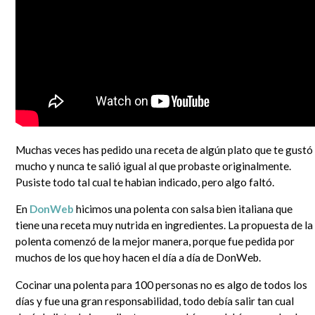
que se lo mire, era un mundo más sencillo y más redondo, donde todo quedaba lejos y la demora en
la llegada de la información era grande. Por si fuera poco, hasta mis...
Leer completa...
SEGUIME
Muchas veces has pedido una receta de algún plato que te gustó
mucho y nunca te salió igual al que probaste originalmente.
Pusiste todo tal cual te habian indicado, pero algo faltó.
En
DonWeb
hicimos una polenta con salsa bien italiana que
tiene una receta muy nutrida en ingredientes. La propuesta de la
polenta comenzó de la mejor manera, porque fue pedida por
muchos de los que hoy hacen el día a día de DonWeb.
Cocinar una polenta para 100 personas no es algo de todos los
días y fue una gran responsabilidad, todo debía salir tan cual