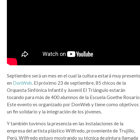
que se lo mire, era un mundo más sencillo y más redondo, donde todo quedaba lejos y la demora en
la llegada de la información era grande. Por si fuera poco, hasta mis...
Leer completa...
SEGUIME
Septiembre será un mes en el cual la cultura estará muy present
en
DonWeb
. El próximo 23 de septiembre, 85 chicos de la
Orquesta Sinfónica Infantil y Juvenil El Triángulo estarán
tocando para más de 400 alumnos de la Escuela Goethe Rosario
Este evento es organizado por DonWeb y tiene como objetivos
un fin solidario y la integración de los jóvenes.
Y también tuvimos la presencia en las instalaciones de la
empresa del artista plástico Wilfredo, proveniente de Trujillo,
Perú. Wilfredo estuvo mostrando su técnica de pintura llamada