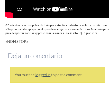
que se lo mire, era un mundo más sencillo y más redondo, donde todo quedaba lejos y la demora en
la llegada de la información era grande. Por si fuera poco, hasta mis...
Leer completa...
SEGUIME
GE volvió a crear una publicidad simple y efectiva. La historia es la de un niño que
sólo pronuncia beep´s y con ello puede manejar sistemas eléctricos. Mucho ingeni
para despertar sonrisas y posicionar la marca a lo más alto. ¡Qué gran idea!
«NON STOP»
Deja un comentario
You must be
logged in
to post a comment.