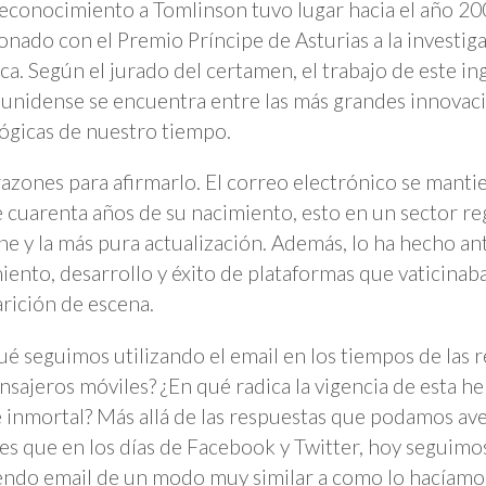
econocimiento a Tomlinson tuvo lugar hacia el año 20
onado con el Premio Príncipe de Asturias a la investiga
ica. Según el jurado del certamen, el trabajo de este i
unidense se encuentra entre las más grandes innovac
ógicas de nuestro tiempo.
razones para afirmarlo. El correo electrónico se manti
 cuarenta años de su nacimiento, esto en un sector re
ne y la más pura actualización. Además, lo ha hecho ant
iento, desarrollo y éxito de plataformas que vaticinab
rición de escena.
ué seguimos utilizando el email en los tiempos de las r
nsajeros móviles? ¿En qué radica la vigencia de esta h
 inmortal? Más allá de las respuestas que podamos ave
 es que en los días de Facebook y Twitter, hoy seguimo
endo email de un modo muy similar a como lo hacíamo