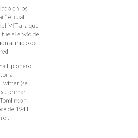
lado en los
l” el cual
el MIT a la que
 fue el envío de
ión al inicio de
red.
ail, pionero
storia
 Twitter (se
n su primer
 Tomlinson.
bre de 1941
 él,