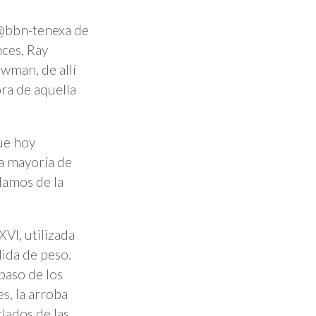
@bbn-tenexa de
nces, Ray
wman, de allí
ora de aquella
ue hoy
a mayoría de
lamos de la
XVI, utilizada
ida de peso.
paso de los
s, la arroba
clados de las