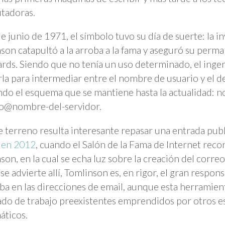
tadoras.
de junio de 1971, el símbolo tuvo su día de suerte: la 
son catapultó a la arroba a la fama y aseguró su perma
rds. Siendo que no tenía un uso determinado, el inge
arla para intermediar entre el nombre de usuario y el de
ndo el esquema que se mantiene hasta la actualidad: 
io@nombre-del-servidor.
e terreno resulta interesante repasar una entrada pub
 en 2012
, cuando el Salón de la Fama de Internet reco
son, en la cual se echa luz sobre la creación del correo
se advierte allí, Tomlinson es, en rigor, el gran respon
oba en las direcciones de email, aunque esta herramie
ado de trabajo preexistentes emprendidos por otros es
áticos.