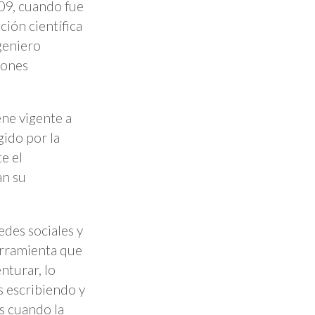
09, cuando fue
ción científica
ngeniero
iones
ene vigente a
gido por la
e el
an su
edes sociales y
erramienta que
nturar, lo
s escribiendo y
s cuando la