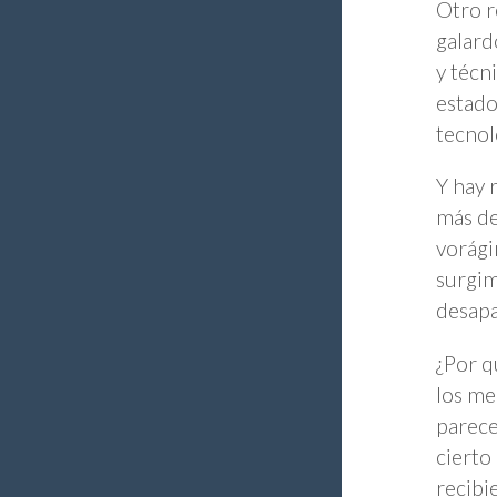
Otro r
galard
y técn
estado
tecnol
Y hay 
más de
vorági
surgim
desapa
¿Por q
los me
parece
cierto
recibi