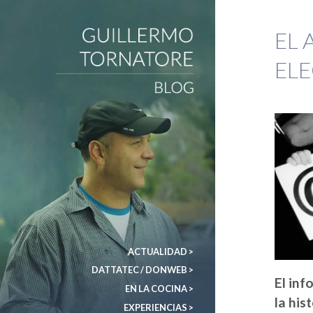
EL 
DonWeb ceo: El blog de Guillermo Tornatore
ELE
ACTUALIDAD >
DATTATEC / DONWEB >
El inf
EN LA COCINA >
la his
EXPERIENCIAS >