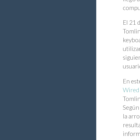
compu
El 21 
Tomlin
keyboa
utiliz
siguie
usuar
En est
Wired
Tomlin
Según 
la arr
result
inform