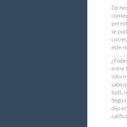
De hec
comien
permit
se pod
correo
este r
¿Podem
entre 
inform
sabe q
tuit),
Según 
dijo e
califi