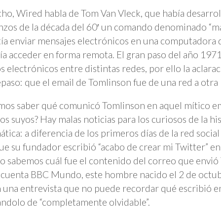
ho, Wired habla de Tom Van Vleck, que había desarrol
zos de la década del 60′ un comando denominado “mai
ía enviar mensajes electrónicos en una computadora d
ía acceder en forma remota. El gran paso del año 1971
s electrónicos entre distintas redes, por ello la aclarac
epaso: que el email de Tomlinson fue de una red a otra 
os saber qué comunicó Tomlinson en aquel mítico em
los suyos? Hay malas noticias para los curiosos de la hi
ática: a diferencia de los primeros días de la red social
ue su fundador escribió “acabo de crear mi Twitter” e
 no sabemos cuál fue el contenido del correo que envió
cuenta BBC Mundo, este hombre nacido el 2 de octu
n una entrevista que no puede recordar qué escribió en
cándolo de “completamente olvidable”.