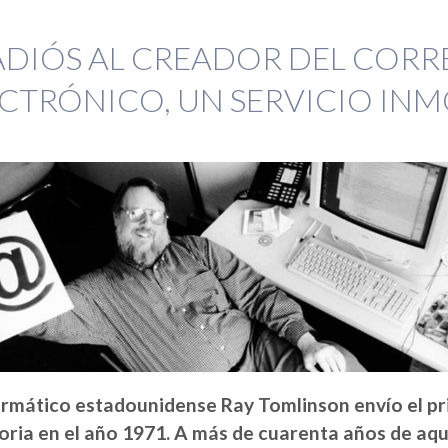
ADIÓS AL CREADOR DEL COR
CTRÓNICO, UN SERVICIO IN
ormático estadounidense Ray Tomlinson envío el pr
toria en el año 1971. A más de cuarenta años de aque