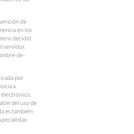
invención de
nencia en los
niero decidió
l servidor,
nombre-de-
licada por
nocía a
 electrónico.
sable del uso de
nta es también
pecialistas