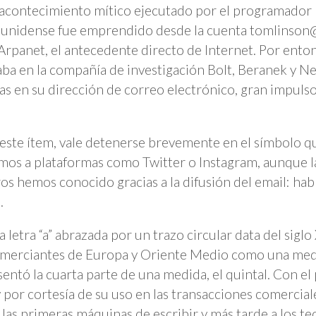
acontecimiento mítico ejecutado por el programador
unidense fue emprendido desde la cuenta tomlinson
 Arpanet, el antecedente directo de Internet. Por ento
aba en la compañía de investigación Bolt, Beranek y Ne
glas en su dirección de correo electrónico, gran impuls
este ítem, vale detenerse brevemente en el símbolo q
mos a plataformas como Twitter o Instagram, aunque l
os hemos conocido gracias a la difusión del email: hab
.
 letra “a” abrazada por un trazo circular data del siglo 
merciantes de Europa y Oriente Medio como una med
entó la cuarta parte de una medida, el quintal. Con el 
y por cortesía de su uso en las transacciones comerciale
a las primeras máquinas de escribir y más tarde a los te