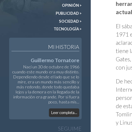
herra
OPINIÓN >
actual
PUBLICIDAD >
SOCIEDAD >
El sáb
TECNOLOGÍA >
1971 e
aclara
MI HISTORIA
tiene 
Gates,
Guillermo Tornatore
con ju
Nací un 30 de octubre de 1966
cuando este mundo era muy distinto.
Dependiendo desde el lado que se lo
De hec
mire, era un mundo más sencillo y
más redondo, donde todo quedaba
Intern
lejos y la demora en la llegada de la
person
información era grande. Por si fuera
poco, hasta mis...
de est
Leer completa...
Tomlin
y Linu
SEGUIME