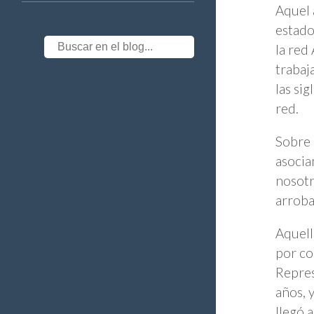
Aquel 
estado
la red
trabaj
las si
red.
Sobre 
asocia
nosotr
arroba
Aquella
por co
Repres
años, 
llegó 