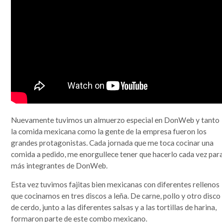
que se lo mire, era un mundo más sencillo y más redondo, donde todo quedaba lejos y la demora en
la llegada de la información era grande. Por si fuera poco, hasta mis...
Leer completa...
SEGUIME
Nuevamente tuvimos un almuerzo especial en DonWeb y tanto
la comida mexicana como la gente de la empresa fueron los
grandes protagonistas. Cada jornada que me toca cocinar una
comida a pedido, me enorgullece tener que hacerlo cada vez par
más integrantes de DonWeb.
Esta vez tuvimos fajitas bien mexicanas con diferentes rellenos
que cocinamos en tres discos a leña. De carne, pollo y otro disco
de cerdo, junto a las diferentes salsas y a las tortillas de harina,
formaron parte de este combo mexicano.