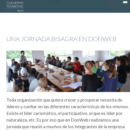
DonWeb ceo: El blog de Guillermo Tornatore
ACTUALIDAD >
UNA JORNADA BISAGRA EN DONWEB
DATTATEC / DONWEB >
EN LA COCINA >
EXPERIENCIAS >
OPINIÓN >
PUBLICIDAD >
SOCIEDAD >
Toda organización que quiera crecer y prosperar necesita de
TECNOLOGÍA >
líderes y confiar en las diferentes características de los mismos.
Existe el líder carismático, el participativo, el que es líder por
MI HISTORIA
naturaleza, etc. Es por eso que en DonWeb realizamos una
Guillermo Tornatore
jornada que reunió a muchos de los integrantes de la empresa
Nací un 30 de octubre de 1966 cuando este mundo era muy distinto. Dependiendo desde el lado