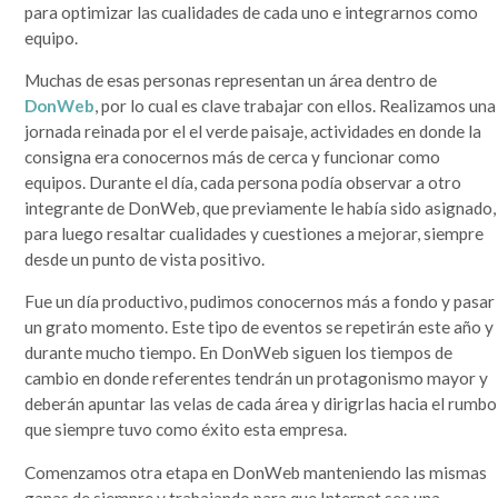
que se lo mire, era un mundo más sencillo y más redondo, donde todo quedaba lejos y la demora en
para optimizar las cualidades de cada uno e integrarnos como
la llegada de la información era grande. Por si fuera poco, hasta mis...
equipo.
Leer completa...
Muchas de esas personas representan un área dentro de
SEGUIME
DonWeb
, por lo cual es clave trabajar con ellos. Realizamos una
jornada reinada por el el verde paisaje, actividades en donde la
consigna era conocernos más de cerca y funcionar como
equipos. Durante el día, cada persona podía observar a otro
integrante de DonWeb, que previamente le había sido asignado,
para luego resaltar cualidades y cuestiones a mejorar, siempre
desde un punto de vista positivo.
Fue un día productivo, pudimos conocernos más a fondo y pasar
un grato momento. Este tipo de eventos se repetirán este año y
durante mucho tiempo. En DonWeb siguen los tiempos de
cambio en donde referentes tendrán un protagonismo mayor y
deberán apuntar las velas de cada área y dirigrlas hacia el rumbo
que siempre tuvo como éxito esta empresa.
Comenzamos otra etapa en DonWeb manteniendo las mismas
ganas de siempre y trabajando para que Internet sea una