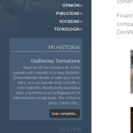
comen
OPINIÓN >
PUBLICIDAD >
Finalm
SOCIEDAD >
compar
TECNOLOGÍA >
DonWeb
MI HISTORIA
Guillermo Tornatore
Nací un 30 de octubre de 1966
cuando este mundo era muy distinto.
Dependiendo desde el lado que se lo
mire, era un mundo más sencillo y
más redondo, donde todo quedaba
lejos y la demora en la llegada de la
información era grande. Por si fuera
poco, hasta mis...
Leer completa...
SEGUIME