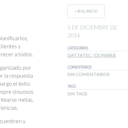
< IR AL INICIO
5 DE DICIEMBRE DE
2014
anificarlos,
clientes y
CATEGORIAS
recer a todos.
DATTATEC / DONWEB
rganizado por
COMENTARIOS
SIN COMENTARIOS
r la respuesta
argo el éxito
TAGS
empre sinuosos
SIN TAGS
antearse metas,
iencias.
encuentren y