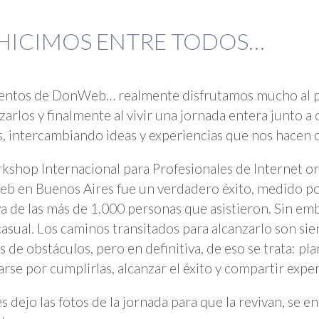
 HICIMOS ENTRE TODOS…
entos de DonWeb… realmente disfrutamos mucho al pl
zarlos y finalmente al vivir una jornada entera junto a 
, intercambiando ideas y experiencias que nos hacen c
kshop Internacional para Profesionales de Internet o
 en Buenos Aires fue un verdadero éxito, medido po
va de las más de 1.000 personas que asistieron. Sin emb
casual. Los caminos transitados para alcanzarlo son si
os de obstáculos, pero en definitiva, de eso se trata: pl
arse por cumplirlas, alcanzar el éxito y compartir exper
es dejo las fotos de la jornada para que la revivan, se 