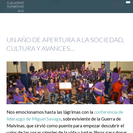
DonWeb ceo: El blog de Guillermo Tornatore
ACTUALIDAD >
UN AÑO DE APERTURA A LA SOCIEDAD,
DATTATEC / DONWEB >
CULTURA Y AVANCES…
EN LA COCINA >
EXPERIENCIAS >
OPINIÓN >
PUBLICIDAD >
SOCIEDAD >
TECNOLOGÍA >
Nos emocionamos hasta las lágrimas con la
conferencia de
MI HISTORIA
liderazgo de Miguel Savage
, sobreviviente de la Guerra de
Malvinas, que sirvió como puente para empezar descubrir el
Guillermo Tornatore
valor de las cosas simples de la vida y juntar libros para donar.
Nací un 30 de octubre de 1966 cuando este mundo era muy distinto. Dependiendo desde el lado