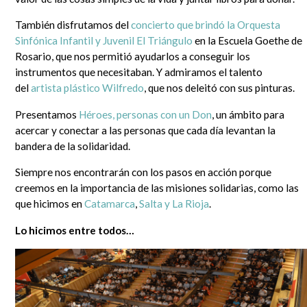
que se lo mire, era un mundo más sencillo y más redondo, donde todo quedaba lejos y la demora en
la llegada de la información era grande. Por si fuera poco, hasta mis...
También disfrutamos del
concierto que brindó la Orquesta
Leer completa...
Sinfónica Infantil y Juvenil El Triángulo
en la Escuela Goethe de
SEGUIME
Rosario, que nos permitió ayudarlos a conseguir los
instrumentos que necesitaban. Y admiramos el talento
del
artista plástico Wilfredo
, que nos deleitó con sus pinturas.
Presentamos
Héroes, personas con un Don
, un ámbito para
acercar y conectar a las personas que cada día levantan la
bandera de la solidaridad.
Siempre nos encontrarán con los pasos en acción porque
creemos en la importancia de las misiones solidarias, como las
que hicimos en
Catamarca
,
Salta y La Rioja
.
Lo hicimos entre todos…